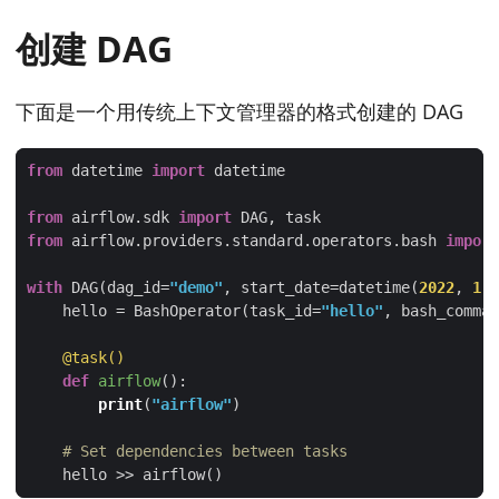
创建 DAG
下面是一个用传统上下文管理器的格式创建的 DAG
from
 datetime 
import
from
 airflow.sdk 
import
from
 airflow.providers.standard.operators.bash 
import
with
 DAG(dag_id=
"demo"
, start_date=datetime(
2022
, 
1
, 
    hello = BashOperator(task_id=
"hello"
, bash_comman
    @task()
def
airflow
():
print
(
"airflow"
# Set dependencies between tasks