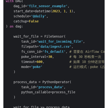
with
    dag_id=
'file_sensor_example'
    start_date=datetime(
2023
, 
1
, 
1
    schedule=
'@daily'
    catchup=
False
) 
as
        task_id=
'wait_for_incoming_file'
        filepath=
'data/ingest.csv'
        fs_conn_id=
'fs_default'
, 
# 需要在 Airflow Co
        poke_interval=
30
,        
# 每 30 秒检查一次
        timeout=
600
,             
# 如果 10 分钟还没
        mode=
'poke'
# 运行模式：poke (占用 w
        task_id=
'process_data'