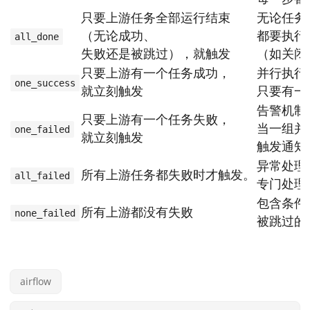
只要上游任务全部运行结束
无论任务
（无论成功、
都要执行
all_done
失败还是被跳过），就触发
（如关闭
只要上游有一个任务成功，
并行执行
one_success
就立刻触发
只要有一
告警机制
只要上游有一个任务失败，
当一组并
one_failed
就立刻触发
触发通知
异常处理
所有上游任务都失败时才触发。
all_failed
专门处理
包含条件
所有上游都没有失败
none_failed
被跳过的
airflow