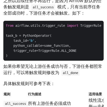
之所以后续任务不再运行，是因为 Airflow 默认的任
务触发规则是
模式，只有当前序任务
all_success
全部成功时，下游任务才会被触发。如下：
from
 airflow.utils.trigger_rule 
import
    task_id=
'b'
如果你希望无论上游任务成功与否，下游任务都照常
运行，可以将触发规则修改为
all_done
具体触发规则可参考下表：
规则
行为描述
适用场景
线性流水
所有上游任务必须成功
all_success
每一步都