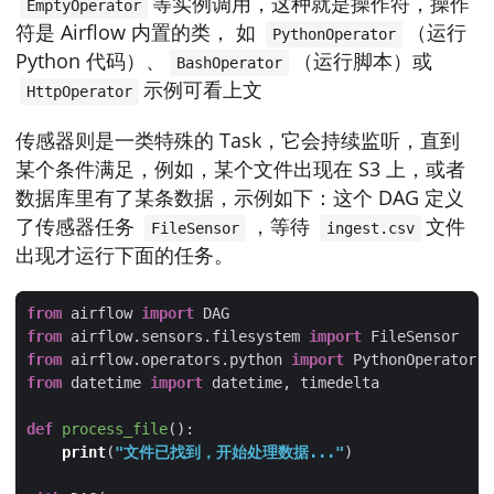
等实例调用，这种就是操作符，操作
EmptyOperator
符是 Airflow 内置的类， 如
（运行
PythonOperator
Python 代码）、
（运行脚本）或
BashOperator
示例可看上文
HttpOperator
传感器则是一类特殊的 Task，它会持续监听，直到
某个条件满足，例如，某个文件出现在 S3 上，或者
数据库里有了某条数据，示例如下：这个 DAG 定义
了传感器任务
，等待
文件
FileSensor
ingest.csv
出现才运行下面的任务。
from
 airflow 
import
from
 airflow.sensors.filesystem 
import
from
 airflow.operators.python 
import
from
 datetime 
import
def
process_file
():
print
(
"文件已找到，开始处理数据..."