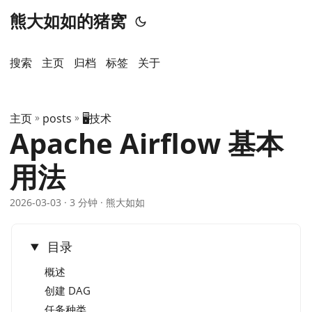
熊大如如的猪窝
搜索
主页
️归档
标签
关于
主页
»
posts
»
🖥️技术
Apache Airflow 基本
用法
2026-03-03
· 3 分钟 · 熊大如如
目录
概述
创建 DAG
任务种类