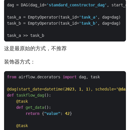
dag = DAG(dag_id=
'standard_constructor_dag'
, start_da
task_a = EmptyOperator(task_id=
'task_a'
task_b = EmptyOperator(task_id=
'task_b'
这是最原始的方式，不推荐
装饰器方式：
from
 airflow.decorators 
import
@dag(start_date=datetime(
2023
, 
1
, 
1
), schedule=
'@dail
def
taskflow_dag
():
    @task
def
get_data
():
return
 {
"value"
: 
42
    @task