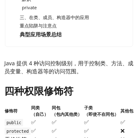
private
三、在类、成员、构造器中的应用
重点陷阱与注意点
典型应用场景总结
Java 提供 4 种访问控制级别，用于控制类、方法、成
员变量、构造器等的访问范围。
四种权限修饰符
同类
同包
子类
修饰符
其他包
（自己）
（包内其他类）
（即使不在同包）
✅
✅
✅
✅
public
✅
✅
✅
❌
protected