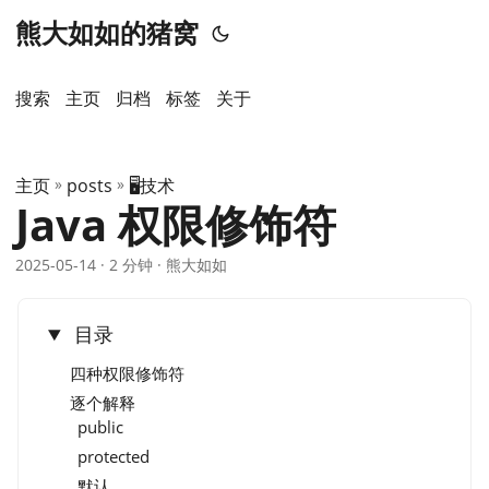
熊大如如的猪窝
搜索
主页
️归档
标签
关于
主页
»
posts
»
🖥️技术
Java 权限修饰符
2025-05-14
· 2 分钟 · 熊大如如
目录
四种权限修饰符
逐个解释
public
protected
默认