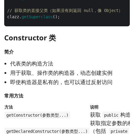
// 获取类的直接父类（如果没有则返回 null，像 Object）
clazz.
getSuperclass
// 获取类实现的所有接口（不包括父类实现的接口）
Constructor 类
clazz.
getInterfaces
简介
代表类的构造方法
用于获取、操作类的构造器，动态创建实例
即使构造器是私有的，也可以通过反射访问
常用方法
方法
说明
获取
构造
getConstructor(参数类型...)
public
获取指定参数的构
（包括
getDeclaredConstructor(参数类型...)
private