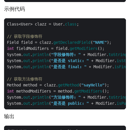
示例代码
Class<User> clazz = User.
class
// 获取字段修饰符
Field field = clazz.
getDeclaredField
(
"NAME"
int
 fieldModifiers = field.
getModifiers
System.
out
.
println
(
"字段修饰符: "
 + Modifier.
toString
System.
out
.
println
(
"是否是 static: "
 + Modifier.
isSta
System.
out
.
println
(
"是否是 final: "
 + Modifier.
isFina
// 获取方法修饰符
Method method = clazz.
getMethod
(
"sayHello"
int
 methodModifiers = method.
getModifiers
System.
out
.
println
(
"方法修饰符: "
 + Modifier.
toString
System.
out
.
println
(
"是否是 public: "
 + Modifier.
isPub
输出