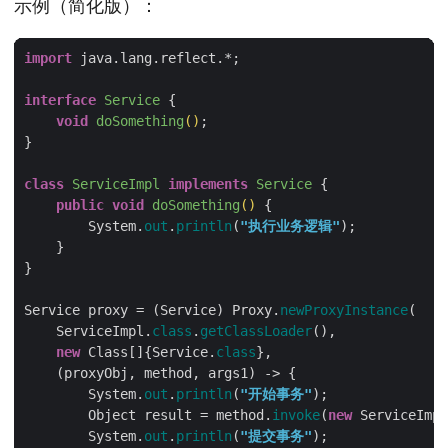
示例（简化版）：
import
interface
Service
void
doSomething
()
class
ServiceImpl
implements
Service
public
void
doSomething
()
        System.
out
.
println
(
"执行业务逻辑"
Service proxy = (Service) Proxy.
newProxyInstance
    ServiceImpl.
class
.
getClassLoader
new
 Class[]{Service.
class
        System.
out
.
println
(
"开始事务"
        Object result = method.
invoke
(
new
        System.
out
.
println
(
"提交事务"