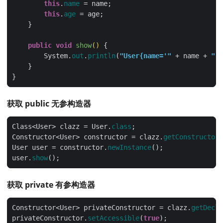
this
.
name
this
.
age
public
void
show
()
        System.
out
.
println
(
"User{name='"
 + name + 
"',
获取 public 无参构造器
Class<User> clazz = User.
class
Constructor<User> constructor = clazz.
getConstructor
User user = constructor.
newInstance
user.
show
获取 private 有参构造器
Constructor<User> privateConstructor = clazz.
getDecla
privateConstructor.
setAccessible
(
true