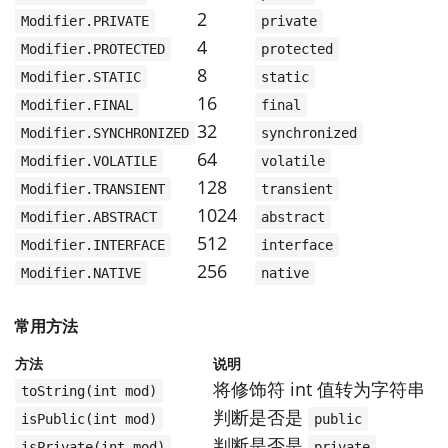
2
Modifier.PRIVATE
private
4
Modifier.PROTECTED
protected
8
Modifier.STATIC
static
16
Modifier.FINAL
final
32
Modifier.SYNCHRONIZED
synchronized
64
Modifier.VOLATILE
volatile
128
Modifier.TRANSIENT
transient
1024
Modifier.ABSTRACT
abstract
512
Modifier.INTERFACE
interface
256
Modifier.NATIVE
native
常用方法
方法
说明
将修饰符 int 值转为字符串
toString(int mod)
判断是否是
isPublic(int mod)
public
判断是否是
isPrivate(int mod)
private