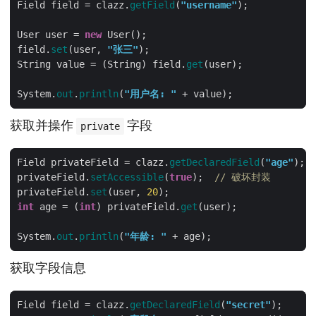
Field field = clazz.
getField
(
"username"
User user = 
new
field.
set
(user, 
"张三"
String value = (String) field.
get
System.
out
.
println
(
"用户名: "
获取并操作
字段
private
Field privateField = clazz.
getDeclaredField
(
"age"
privateField.
setAccessible
(
true
);  
// 破坏封装
privateField.
set
(user, 
20
int
 age = (
int
) privateField.
get
System.
out
.
println
(
"年龄: "
获取字段信息
Field field = clazz.
getDeclaredField
(
"secret"