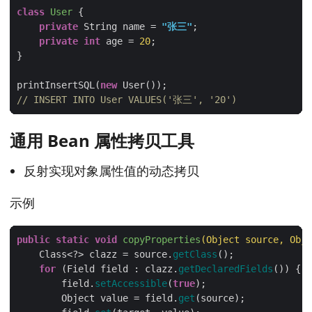
class
User
private
 String name = 
"张三"
private
int
 age = 
20
printInsertSQL(
new
// INSERT INTO User VALUES('张三', '20')
通用 Bean 属性拷贝工具
反射实现对象属性值的动态拷贝
示例
public
static
void
copyProperties
(Object source, Obje
    Class<?> clazz = source.
getClass
for
 (Field field : clazz.
getDeclaredFields
        field.
setAccessible
(
true
        Object value = field.
get