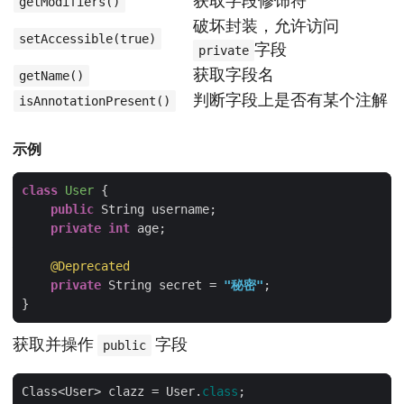
获取字段修饰符
getModifiers()
破坏封装，允许访问
setAccessible(true)
字段
private
获取字段名
getName()
判断字段上是否有某个注解
isAnnotationPresent()
示例
class
User
public
private
int
@Deprecated
private
 String secret = 
"秘密"
获取并操作
字段
public
Class<User> clazz = User.
class