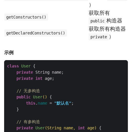
）
获取所有
getConstructors()
构造器
public
获取所有构造器（
getDeclaredConstructors()
）
private
示例
class
User
private
private
int
// 无参构造
public
User
()
this
.
name
 = 
"默认名"
// 有参构造
private
User
(String name, 
int
 age)