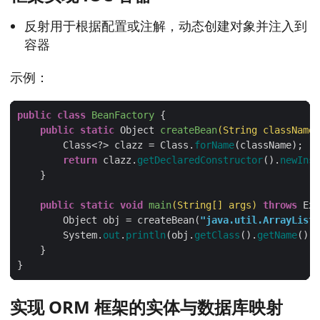
反射用于根据配置或注解，动态创建对象并注入到
容器
示例：
public
class
BeanFactory
public
static
 Object 
createBean
(String className)
        Class<?> clazz = Class.
forName
return
 clazz.
getDeclaredConstructor
().
newInst
public
static
void
main
(String[] args)
throws
 Exc
        Object obj = createBean(
"java.util.ArrayList"
        System.
out
.
println
(obj.
getClass
().
getName
());
实现 ORM 框架的实体与数据库映射