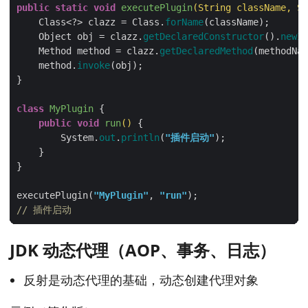
public
static
void
executePlugin
(String className, St
    Class<?> clazz = Class.
forName
    Object obj = clazz.
getDeclaredConstructor
().
newIn
    Method method = clazz.
getDeclaredMethod
    method.
invoke
class
MyPlugin
public
void
run
()
        System.
out
.
println
(
"插件启动"
executePlugin(
"MyPlugin"
, 
"run"
// 插件启动
JDK 动态代理（AOP、事务、日志）
反射是动态代理的基础，动态创建代理对象