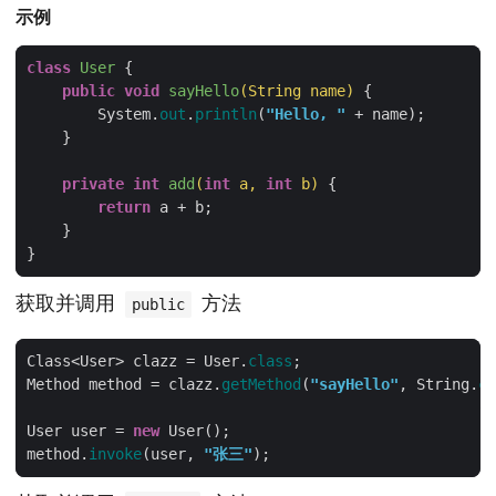
示例
class
User
public
void
sayHello
(String name)
        System.
out
.
println
(
"Hello, "
private
int
add
(
int
 a, 
int
 b)
return
获取并调用
方法
public
Class<User> clazz = User.
class
Method method = clazz.
getMethod
(
"sayHello"
, String.
cl
User user = 
new
method.
invoke
(user, 
"张三"