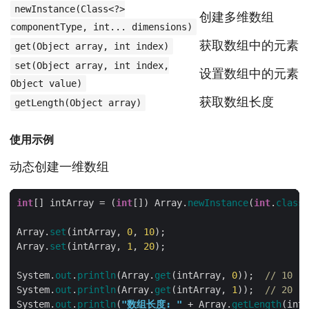
newInstance(Class<?>
创建多维数组
componentType, int... dimensions)
获取数组中的元素
get(Object array, int index)
set(Object array, int index,
设置数组中的元素
Object value)
获取数组长度
getLength(Object array)
使用示例
动态创建一维数组
int
[] intArray = (
int
[]) Array.
newInstance
(
int
.
class
,
Array.
set
(intArray, 
0
, 
10
Array.
set
(intArray, 
1
, 
20
System.
out
.
println
(Array.
get
(intArray, 
0
));  
// 10
System.
out
.
println
(Array.
get
(intArray, 
1
));  
// 20
System.
out
.
println
(
"数组长度: "
 + Array.
getLength
(intA