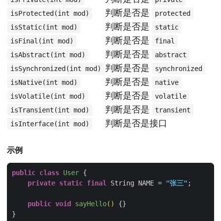
判断是否是
isProtected(int mod)
protected
判断是否是
isStatic(int mod)
static
判断是否是
isFinal(int mod)
final
判断是否是
isAbstract(int mod)
abstract
判断是否是
isSynchronized(int mod)
synchronized
判断是否是
isNative(int mod)
native
判断是否是
isVolatile(int mod)
volatile
判断是否是
isTransient(int mod)
transient
判断是否是接口
isInterface(int mod)
示例
public
class
User
private
static
final
 String NAME = 
"张三"
public
void
sayHello
()