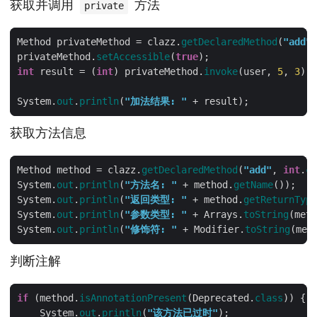
获取并调用
方法
private
Method privateMethod = clazz.
getDeclaredMethod
(
"add"
,
privateMethod.
setAccessible
(
true
int
 result = (
int
) privateMethod.
invoke
(user, 
5
, 
3
System.
out
.
println
(
"加法结果: "
获取方法信息
Method method = clazz.
getDeclaredMethod
(
"add"
, 
int
.
cl
System.
out
.
println
(
"方法名: "
 + method.
getName
System.
out
.
println
(
"返回类型: "
 + method.
getReturnType
System.
out
.
println
(
"参数类型: "
 + Arrays.
toString
(meth
System.
out
.
println
(
"修饰符: "
 + Modifier.
toString
(met
判断注解
if
 (method.
isAnnotationPresent
(Deprecated.
class
    System.
out
.
println
(
"该方法已过时"