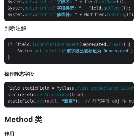
System.
out
.
println
(
"字段名: "
 + field.
getName
System.
out
.
println
(
"字段类型: "
 + field.
getType
System.
out
.
println
(
"修饰符: "
 + Modifier.
toString
(fie
判断注解
if
 (field.
isAnnotationPresent
(Deprecated.
class
    System.
out
.
println
(
"该字段已被标记为 Deprecated"
操作静态字段
Field staticField = MyClass.
class
.
getDeclaredField
(
"S
staticField.
setAccessible
(
true
staticField.
set
(
null
, 
"新值"
);  
// 静态字段 obj 传 nul
Method 类
作用