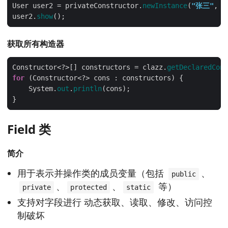
User user2 = privateConstructor.
newInstance
(
"张三"
, 
2
user2.
show
获取所有构造器
Constructor<?>[] constructors = clazz.
getDeclaredCons
for
    System.
out
.
println
Field 类
简介
用于表示并操作类的成员变量（包括
、
public
、
、
等）
private
protected
static
支持对字段进行 动态获取、读取、修改、访问控
制破坏