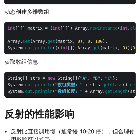
动态创建多维数组
int
[][] matrix = (
int
[][]) Array.
newInstance
(
int
.
clas
Array.
set
(Array.
get
(matrix, 
0
), 
0
, 
100
System.
out
.
println
(((
int
[]) Array.
get
(matrix, 
0
))[
0
])
获取数组信息
String[] strs = 
new
 String[]{
"A"
, 
"B"
, 
"C"
System.
out
.
println
(
"数组类型: "
 + strs.
getClass
().
getN
System.
out
.
println
(
"数组长度: "
 + Array.
getLength
反射的性能影响
反射比直接调用慢（通常慢 10-20 倍），但合理使
用影响可以接受