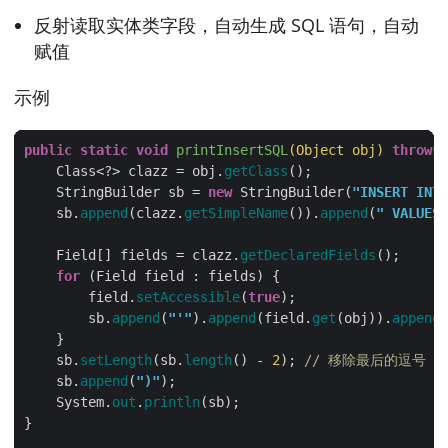
反射读取实体类字段，自动生成 SQL 语句，自动
赋值
示例
public
static
void
printInsertSQL
(Object obj)
throws
 
    Class<?> clazz = obj.
getClass
    StringBuilder sb = 
new
 StringBuilder(
"INSERT INTO
    sb.
append
(clazz.
getSimpleName
()).
append
(
" VALUES(
    Field[] fields = clazz.
getDeclaredFields
for
        field.
setAccessible
(
true
        sb.
append
(
"'"
).
append
(field.
get
(obj)).
append
(
    sb.
setLength
(sb.
length
() - 
2
); 
// 移除最后的逗号
    sb.
append
(
")"
    System.
out
.
println