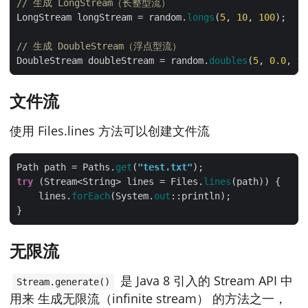
// 生成 LongStream（长整型流）
LongStream longStream = random.
longs
(
5
, 
10
, 
100
// 生成 DoubleStream（浮点型流）
DoubleStream doubleStream = random.
doubles
(
5
, 
0.
0
, 
1.
文件流
使用 Files.lines 方法可以创建文件流
Path path = Paths.
get
(
"test.txt"
try
 (Stream<String> lines = Files.
lines
    lines.
forEach
(System.
out
无限流
是 Java 8 引入的 Stream API 中
Stream.generate()
用来 生成无限流（infinite stream） 的方法之一，