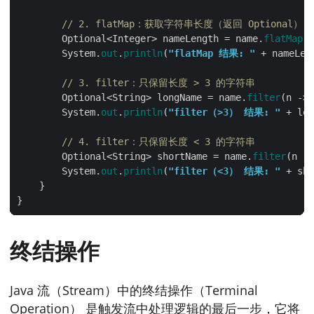
// 2. flatMap：获取字符串长度（返回 Optional）
        Optional<Integer> nameLength = name.
flatMap
(n
        System.
out
.
println
(
"flatMap 结果: "
 + nameLen
// 3. filter：只保留长度 > 3 的字符串
        Optional<String> longName = name.
filter
(n -> 
        System.
out
.
println
(
"filter（>3） 结果: "
 + lon
// 4. filter：只保留长度 < 3 的字符串
        Optional<String> shortName = name.
filter
(n ->
        System.
out
.
println
(
"filter（<3） 结果: "
 + sho
终结操作
Java 流（Stream）中的终结操作（Terminal
Operation） 是触发流中处理逻辑的最后一步，它将