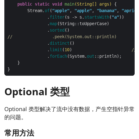
public
static
void
main
(String[] args)
        Stream.
of
(
"apple"
, 
"apple"
, 
"banana"
, 
"aprico
                .
filter
(s -> s.
startsWith
(
"a"
))      
                .
map
(String::toUpperCase)            
                .
sorted
()                            
//                .peek(System.out::println)      
                .
distinct
()                          
                .
limit
(
10
)                        
//
                .
forEach
(System.
out
::println);       
Optional 类型
Optional 类型解决了流中没有数据，产生空指针异常
的问题。
常用方法