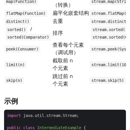
map(Function)
stream.map(Strin
（转换）
扁平化嵌套结构
flatMap(Function)
stream.flatMap(x
去重
distinct()
stream.distinct(
/
sorted()
stream.sorted()
排序
sorted(Comparator)
stream.sorted(Co
查看每个元素
peek(Consumer)
stream.peek(Syst
（调试用）
截取前 n
limit(n)
stream.limit(10)
个元素
跳过前 n
skip(n)
stream.skip(5)
个元素
示例
import
public
class
IntermediateExample