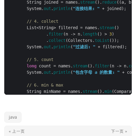
        String joined = names.
stream
().
reduce
((a, b) 
        System.
out
.
println
(
"连接结果: "
// 4. collect
        List<String> filtered = names.
stream
                .
filter
(n -> n.
length
() > 
3
                .
collect
(Collectors.
toList
        System.
out
.
println
(
"过滤后: "
// 5. count
long
 count = names.
stream
().
filter
(n -> n.
con
        System.
out
.
println
(
"包含字母 a 的数量: "
// 6. min & max
        String minName = names.
stream
().
min
(Comparato
        System.
out
.
println
(
"最短名字: "
// 7. anyMatch, allMatch, noneMatch
java
boolean
 any = names.
stream
().
anyMatch
(n -> n.
boolean
 all = names.
stream
().
allMatch
(n -> n.
boolean
 none = names.
stream
().
noneMatch
(n -> 
« 上一页
下一页 »