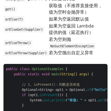
获取值（不推荐直接使用，
get()
值为空时会抛异常）
如果为空返回默认值
orElse(T)
如果为空返回 Lambda
orElseGet(Supplier)
提供的值（延迟执行）
若为空则抛
orElseThrow()
NoSuchElementException
若为空抛出自定义异常
orElseThrow(Supplier)
public
class
OptionalExamples
public
static
void
main
(String[] args)
// 1. isPresent()：判断是否有值
        Optional<String> opt1 = Optional.
of
(
"hello"
if
 (opt1.
isPresent
            System.
out
.
println
(
"有值: "
 + opt1.
get
())