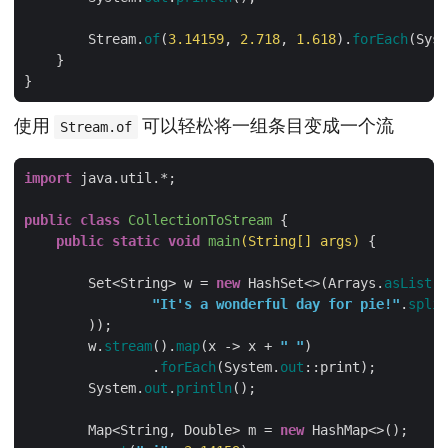
        Stream.
of
(
3.
14159
, 
2.
718
, 
1.
618
).
forEach
(Syst
使用
可以轻松将一组条目变成一个流
Stream.of
import
public
class
CollectionToStream
public
static
void
main
(String[] args)
        Set<String> w = 
new
 HashSet<>(Arrays.
asList
"It's a wonderful day for pie!"
.
split
        w.
stream
().
map
(x -> x + 
" "
                .
forEach
(System.
out
        System.
out
.
println
        Map<String, Double> m = 
new