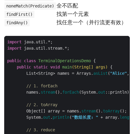
全不匹配
noneMatch(Predicate)
找第一个元素
findFirst()
找任意一个（并行流更有效）
findAny()
import
import
public
class
TerminalOperationsDemo
public
static
void
main
(String[] args)
        List<String> names = Arrays.
asList
(
"Alice"
, 
"
// 1. forEach
        names.
stream
().
forEach
(System.
out
// 2. toArray
        Object[] array = names.
stream
().
toArray
        System.
out
.
println
(
"数组长度: "
 + array.
length
// 3. reduce