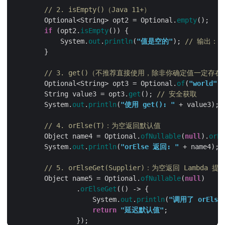
// 2. isEmpty()（Java 11+）
        Optional<String> opt2 = Optional.
empty
if
 (opt2.
isEmpty
            System.
out
.
println
(
"值是空的"
); 
// 输出：
// 3. get()（不推荐直接使用，除非你确定值一定存在
        Optional<String> opt3 = Optional.
of
(
"world"
        String value3 = opt3.
get
(); 
// 安全获取
        System.
out
.
println
(
"使用 get(): "
 + value3); 
// 4. orElse(T)：为空返回默认值
        Object name4 = Optional.
ofNullable
(
null
).
orEl
        System.
out
.
println
(
"orElse 返回: "
 + name4); 
// 5. orElseGet(Supplier)：为空返回 Lambd
        Object name5 = Optional.
ofNullable
(
null
                .
orElseGet
                    System.
out
.
println
(
"调用了 orElseG
return
"延迟默认值"