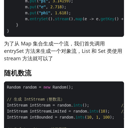
        m.
put
(
"pi"
, 
3.
14159
        m.
put
(
"e"
, 
2.
718
        m.
put
(
"phi"
, 
1.
618
        m.
entrySet
().
stream
().
map
(e -> e.
getKey
() + 
"
为了从 Map 集合生成一个流，我们首先调用
entrySet 方法来生成一个对象流，List 和 Set 类使用
stream 方法就可以了
随机数流
Random random = 
new
// 生成 IntStream（整数流）
IntStream intStream = random.
ints
();              
//
IntStream intStreamLimited = random.
ints
(
10
);     
//
IntStream intBounded = random.
ints
(
10
, 
1
, 
100
);    
/