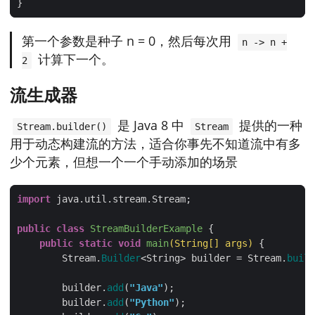
第一个参数是种子 n = 0，然后每次用
n -> n +
计算下一个。
2
流生成器
是 Java 8 中
提供的一种
Stream.builder()
Stream
用于动态构建流的方法，适合你事先不知道流中有多
少个元素，但想一个一个手动添加的场景
import
public
class
StreamBuilderExample
public
static
void
main
(String[] args)
        Stream.
Builder
<String> builder = Stream.
build
        builder.
add
(
"Java"
        builder.
add
(
"Python"