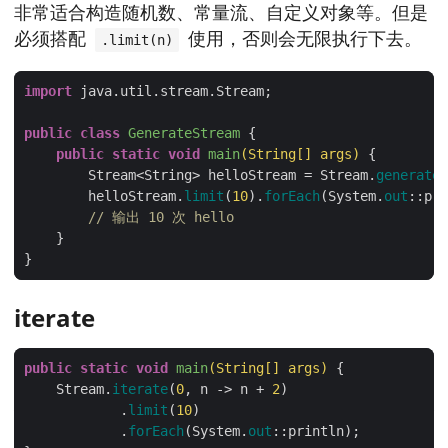
非常适合构造随机数、常量流、自定义对象等。但是
必须搭配
使用，否则会无限执行下去。
.limit(n)
import
public
class
GenerateStream
public
static
void
main
(String[] args)
        Stream<String> helloStream = Stream.
generate
(
        helloStream.
limit
(
10
).
forEach
(System.
out
// 输出 10 次 hello
iterate
public
static
void
main
(String[] args)
    Stream.
iterate
(
0
, n -> n + 
2
            .
limit
(
10
            .
forEach
(System.
out