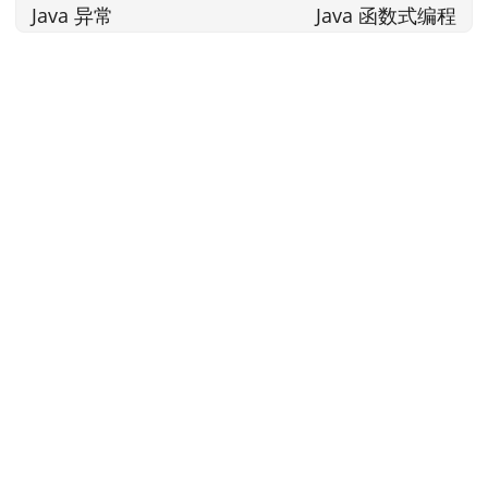
        System.
out
.
println
(
"任意以 A 开头: "
Java 异常
Java 函数式编程
        System.
out
.
println
(
"全部长度 >= 3: "
        System.
out
.
println
(
"没有人叫 Zoe: "
// 8. findFirst & findAny
        Optional<String> first = names.
stream
().
findF
        first.
ifPresent
(n -> System.
out
.
println
(
"第一