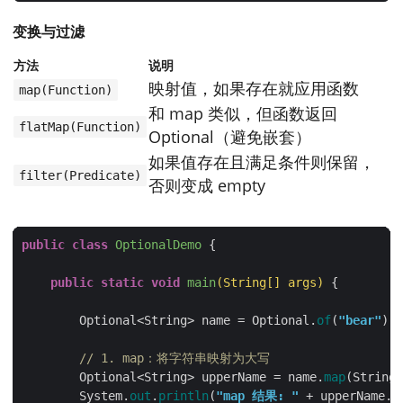
        System.
out
.
println
(
"orElseGet 返回: "
 + name5
变换与过滤
// 6. orElseThrow()：为空抛出 NoSuchElementExc
方法
说明
        Optional<String> opt6 = Optional.
of
(
"存在值"
映射值，如果存在就应用函数
        String value6 = opt6.
orElseThrow
(); 
// 正常返
map(Function)
        System.
out
.
println
(
"orElseThrow 返回: "
和 map 类似，但函数返回
flatMap(Function)
Optional（避免嵌套）
        Optional<String> emptyOpt = Optional.
empty
如果值存在且满足条件则保留，
//        String error6 = emptyOpt.orElseThrow(); //
filter(Predicate)
//        System.out.println(error6);
否则变成 empty
// 7. orElseThrow(Supplier)：为空时抛出自定义
        Optional<String> opt7 = Optional.
ofNullable
(
n
public
class
OptionalDemo
try
            String value7 = opt7.
orElseThrow
(() -> 
ne
public
static
void
main
(String[] args)
            System.
out
.
println
(
"value7 = "
        } 
catch
        Optional<String> name = Optional.
of
(
"bear"
            System.
out
.
println
(
"捕获异常: "
 + e.
getMes
// 1. map：将字符串映射为大写
        Optional<String> upperName = name.
map
        System.
out
.
println
(
"map 结果: "
 + upperName.
o