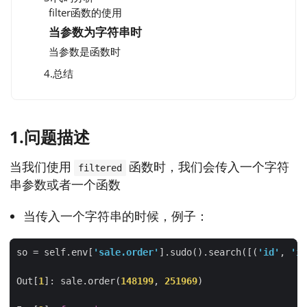
filter函数的使用
当参数为字符串时
当参数是函数时
4.总结
1.问题描述
当我们使用
函数时，我们会传入一个字符
filtered
串参数或者一个函数
当传入一个字符串的时候，例子：
so = self.env[
'sale.order'
].sudo().search([(
'id'
, 
'in
Out[
1
]: sale.order(
148199
, 
251969