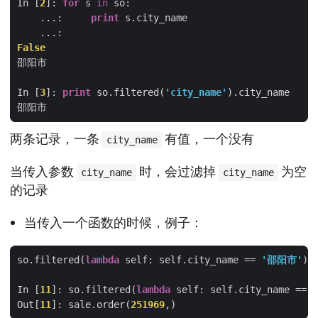
In [
2
]: 
for
 s 
in
    ...:     
print
False
In [
3
]: 
print
 so.filtered(
'city_name'
两条记录，一条
有值，一个没有
city_name
当传入参数
时，会过滤掉
为空
city_name
city_name
的记录
当传入一个函数的时候，例子：
so.filtered(
lambda
 self: self.city_name == 
'邵阳市'
In [
11
]: so.filtered(
lambda
 self: self.city_name == 
Out[
11
]: sale.order(
251969