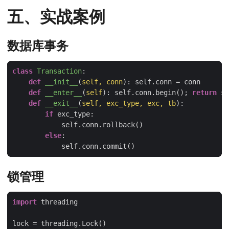
五、实战案例
数据库事务
class
Transaction
:
def
__init__
(
self, conn
):
def
__enter__
(
self
):
 self.conn.begin(); 
return
def
__exit__
(
self, exc_type, exc, tb
):
if
else
锁管理
import