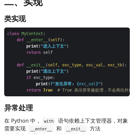
二、实现
类实现
class
MyContext
:
def
__enter__
(
self
):
print
(
"进入上下文"
return
def
__exit__
(
self, exc_type, exc_val, exc_tb
):
print
(
"退出上下文"
if
print
(
f
"发生异常: 
{
exc_val
}
"
return
True
# True 表示异常被处理，不会再往外抛
异常处理
在 Python 中，
语句依赖上下文管理器，对象
with
需要实现
和
方法
__enter__
__exit__