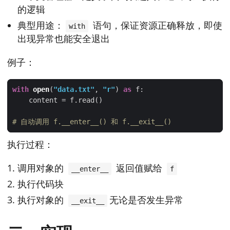
的逻辑
典型用途：
语句，保证资源正确释放，即使
with
出现异常也能安全退出
例子：
with
open
(
"data.txt"
, 
"r"
) 
as
# 自动调用 f.__enter__() 和 f.__exit__()
执行过程：
调用对象的
返回值赋给
__enter__
f
执行代码块
执行对象的
无论是否发生异常
__exit__