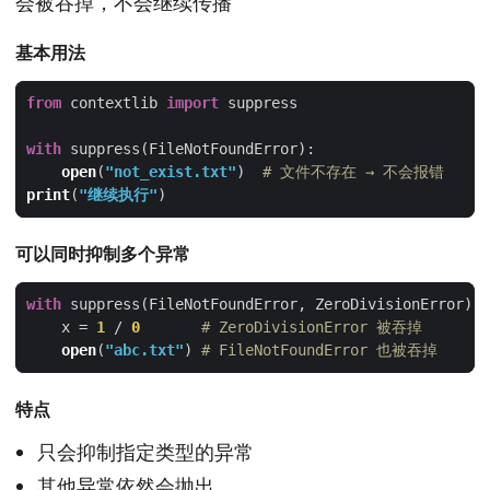
会被吞掉，不会继续传播
基本用法
from
 contextlib 
import
with
open
(
"not_exist.txt"
)  
# 文件不存在 → 不会报错
print
(
"继续执行"
可以同时抑制多个异常
with
    x = 
1
 / 
0
# ZeroDivisionError 被吞掉
open
(
"abc.txt"
) 
# FileNotFoundError 也被吞掉
特点
只会抑制指定类型的异常
其他异常依然会抛出