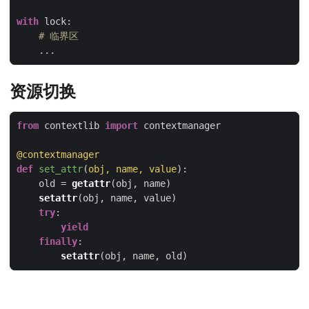
with
# 临界区
资源切换
from
 contextlib 
import
@contextmanager
def
set_attr
(
obj, name, value
):
    old = 
getattr
setattr
try
yield
finally
setattr