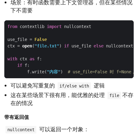
场景：有时函数需要上下文管理器，但在某些情况
下不需要
from
 contextlib 
import
use_file = 
False
ctx = 
open
(
"file.txt"
) 
if
 use_file 
else
with
 ctx 
as
if
        f.write(
"内容"
)  
# use_file=False 时 f=Non
可以避免写重复的
逻辑
if/else with
这在某些场景下很有用，能优雅的处理
不存
file
在的情况
带有返回值
可以返回一个对象：
nullcontext