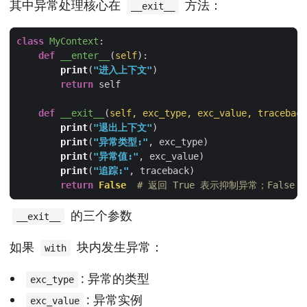
其中异常处理核心在
方法：
__exit__
class
MyContext
:
def
__enter__
(
self
):
print
(
"进入上下文"
return
def
__exit__
(
self, exc_type, exc_value, traceback
print
(
"退出上下文"
print
(
"异常类型:"
print
(
"异常值:"
print
(
"追踪:"
return
False
# 返回 True 表示抑制异常；False
的三个参数
__exit__
如果
块内发生异常：
with
: 异常的类型
exc_type
: 异常实例
exc_value