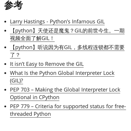
参考
Larry Hastings - Python’s Infamous GIL
【python】天使还是魔鬼？GIL的前世今生。一期
视频全面了解GIL！
【python】听说因为有GIL，多线程连锁都不需要
了？
It isn’t Easy to Remove the GIL
What Is the Python Global Interpreter Lock
(GIL)?
PEP 703 – Making the Global Interpreter Lock
Optional in CPython
PEP 779 – Criteria for supported status for free-
threaded Python