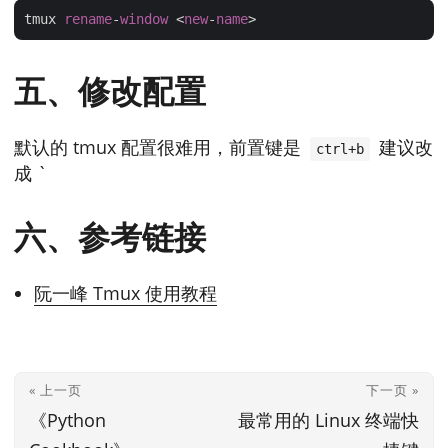
tmux 
rename
-
window
 <
new
-
name
五、修改配置
默认的 tmux 配置很难用，前置键是
建议改
ctrl+b
成 `
六、参考链接
阮一峰 Tmux 使用教程
« 上一页
下一页 »
《Python
最常用的 Linux 终端快