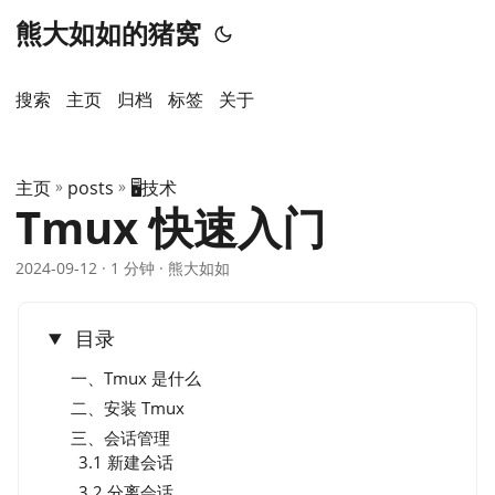
熊大如如的猪窝
搜索
主页
️归档
标签
关于
主页
»
posts
»
🖥️技术
Tmux 快速入门
2024-09-12
· 1 分钟 · 熊大如如
目录
一、Tmux 是什么
二、安装 Tmux
三、会话管理
3.1 新建会话
3.2 分离会话