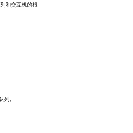
队列和交互机的根
队列。