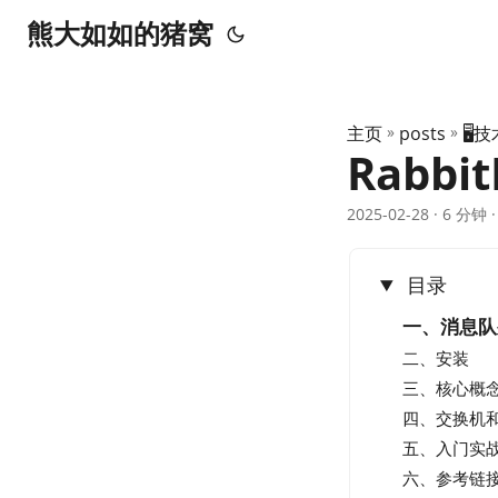
熊大如如的猪窝
主页
»
posts
»
🖥️
Rabbi
2025-02-28
· 6 分钟
目录
一、消息队
二、安装
三、核心概
四、交换机
五、入门实
六、参考链