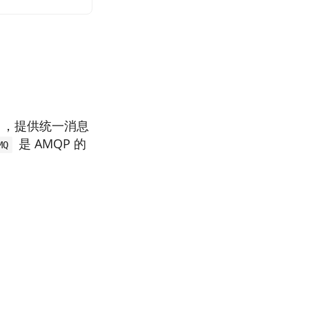
列协议），提供统一消息
是 AMQP 的
MQ