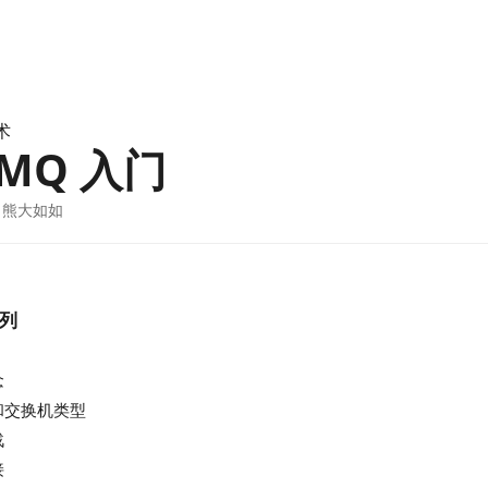
技术
tMQ 入门
 · 熊大如如
列
念
和交换机类型
战
接