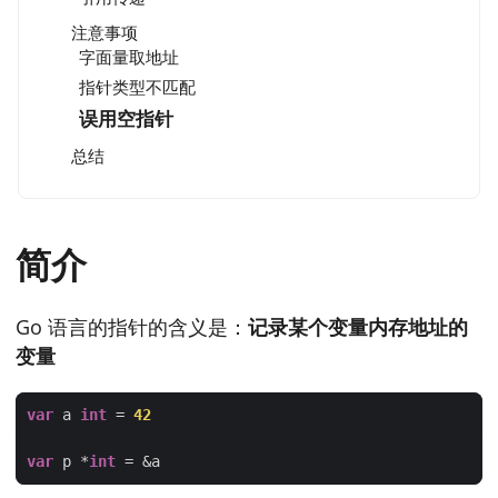
注意事项
字面量取地址
指针类型不匹配
误用空指针
总结
简介
Go 语言的指针的含义是：
记录某个变量内存地址的
变量
var
 a 
int
 = 
42
var
 p *
int