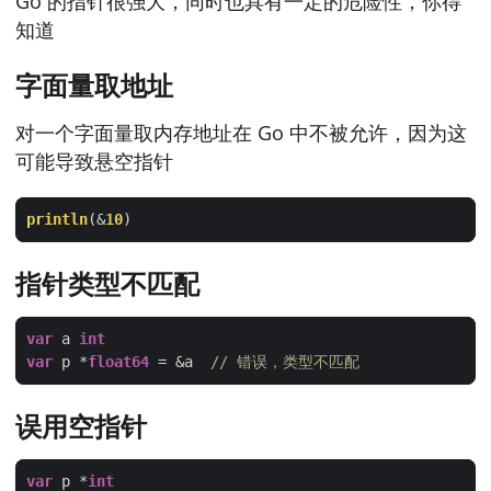
Go 的指针很强大，同时也具有一定的危险性，你得
知道
字面量取地址
对一个字面量取内存地址在 Go 中不被允许，因为这
可能导致悬空指针
println
(&
10
指针类型不匹配
var
 a 
int
var
 p *
float64
 = &a  
// 错误，类型不匹配
误用空指针
var
 p *
int