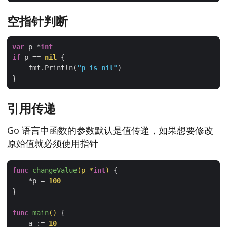
空指针判断
var
 p *
int
if
 p == 
nil
    fmt.Println(
"p is nil"
引用传递
Go 语言中函数的参数默认是值传递，如果想要修改
原始值就必须使用指针
func
changeValue
(p *
int
)
    *p = 
100
func
main
()
    a := 
10