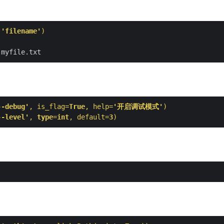
(
'filename'
)
--debug'
, is_flag=
True
, help=
'开启调试模式'
)
--level'
, 
type
=
int
, default=
3
)