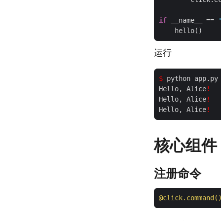
if
 __name__ == 
运行
$
 python app.py
Hello, Alice
!
Hello, Alice
!
Hello, Alice
!
核心组件
注册命令
@click.command(