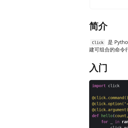
简介
是 Py
Click
建可组合的命令
入门
import
@click.command(
@click.option(
'
@click.argument
def
hello
(
count
for
 _ 
in
ra
        click.e