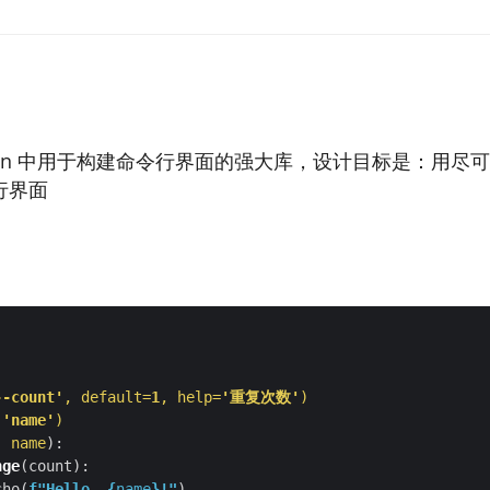
thon 中用于构建命令行界面的强大库，设计目标是：用尽
行界面
)
--count'
, default=
1
, help=
'重复次数'
)
(
'name'
)
, name
):
nge
cho(
f
"Hello, 
{
name
}
!"