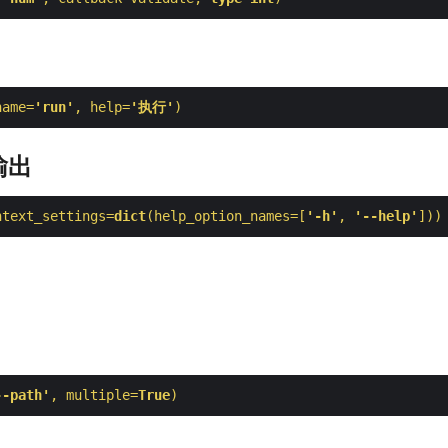
name=
'run'
, help=
'执行'
)
输出
ntext_settings=
dict
(help_option_names=[
'-h'
, 
'--help'
]))
--path'
, multiple=
True
)