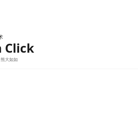
技术
 Click
 · 熊大如如