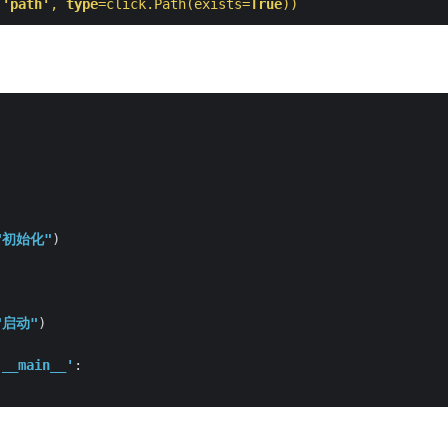
(
'path'
, 
type
=click.Path(exists=
True
))
"初始化"
"启动"
'__main__'