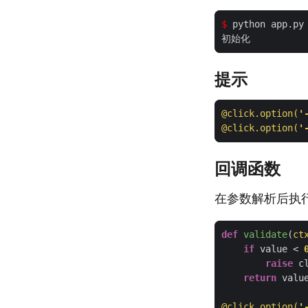
$
提示
@click.option(
'
@click.option(
'
回调函数
在参数解析后执
def
validate
(
ct
if
 value < 
raise
 c
return
@click.option(
'