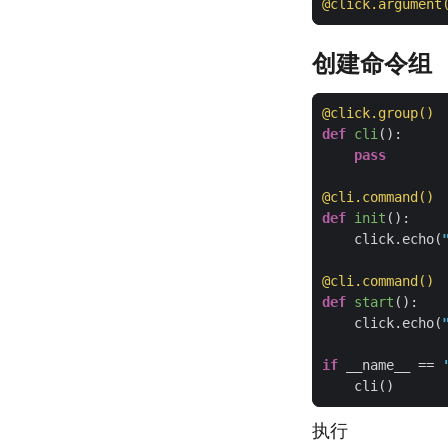
@click.argument
创建命令组
@click.group()
def
cli
():
pass
@cli.command()
def
init
():
    click.echo(
@cli.command()
def
start
():
    click.echo(
if
 __name__ == 
执行