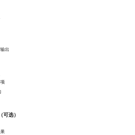
组
助输出
项
选项
构
（可选）
效果