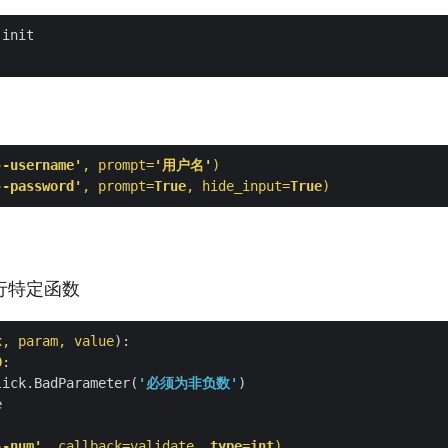
--username'
, prompt=
'用户名'
)
--password'
, prompt=
True
, hide_input=
True
)
行特定函数
x, param, value
):
0
lick.BadParameter(
'必须为非负数'
--num'
, callback=validate, 
type
=
int
)