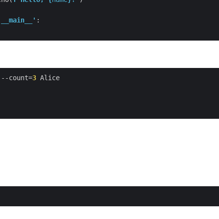
'__main__'
 --count=
3
)